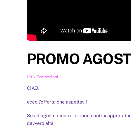
PROMO AGOS
Promozioni
IRIS
CIAO,
ecco l’offerta che aspettavi!
Se ad agosto rimarrai a Torino potrai approfitta
davvero alta.