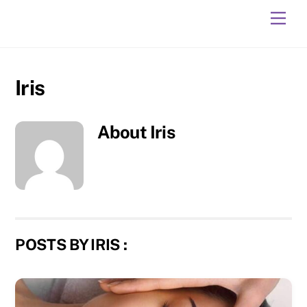
Skip
Men
to
content
Iris
About
Iris
POSTS BY IRIS :