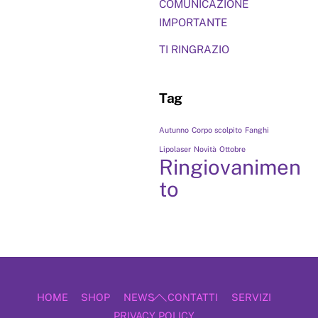
COMUNICAZIONE
IMPORTANTE
TI RINGRAZIO
Tag
Autunno
Corpo scolpito
Fanghi
Lipolaser
Novità
Ottobre
Ringiovanimen
to
Back
HOME
SHOP
NEWS
CONTATTI
SERVIZI
To
PRIVACY POLICY