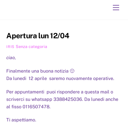
Skip
Men
to
content
Apertura lun 12/04
Senza categoria
IRIS
ciao,
Finalmente una buona notizia 🙂
Da lunedi 12 aprile saremo nuovamente operative.
Per appuntamenti puoi rispondere a questa mail o
scriverci su whatsapp 3388425036. Da lunedi anche
al fisso 0116507478.
Ti aspettiamo.