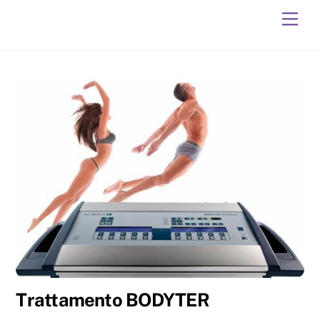
Skip
Men
to
content
Trattamento BODYTER