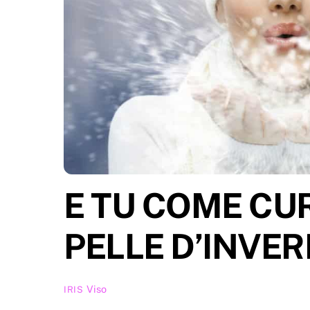
E TU COME CUR
PELLE D’INVE
Viso
IRIS