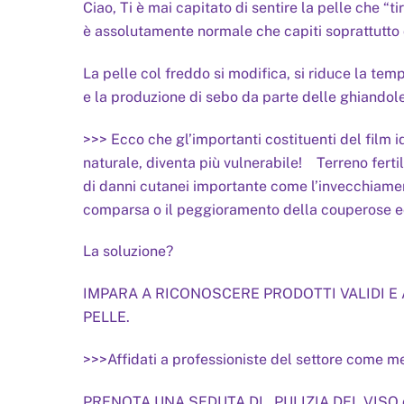
Ciao, Ti è mai capitato di sentire la pelle che “t
è assolutamente normale che capiti soprattutto 
La pelle col freddo si modifica, si riduce la te
e la produzione di sebo da parte delle ghiandol
>>> Ecco che gl’importanti costituenti del film id
naturale, diventa più vulnerabile! Terreno fertil
di danni cutanei importante come l’invecchiamen
comparsa o il peggioramento della couperose 
La soluzione?
IMPARA A RICONOSCERE PRODOTTI VALIDI E A
PELLE.
>>>Affidati a professioniste del settore come me
PRENOTA UNA SEDUTA DI PULIZIA DEL VISO dura