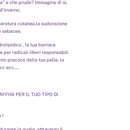
ira” e che prude? Immagino di sì,
d’inverno.
mperatura cutanea,la sudorazione
e sebacee.
rolipidico , la tua barriera
e per radicali liberi responsabili
to precoce della tua pelle, la
ecc ecc….
FFINI PER IL TUO TIPO DI
 !
nte la quale ,attraverso il