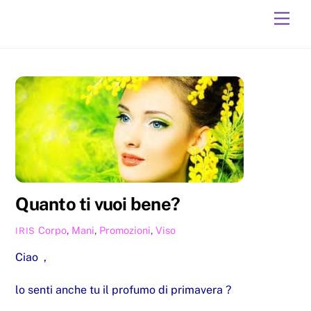
Skip
Men
to
content
Quanto ti vuoi bene?
Corpo
,
Mani
,
Promozioni
,
Viso
IRIS
Ciao ,
lo senti anche tu il profumo di primavera ?